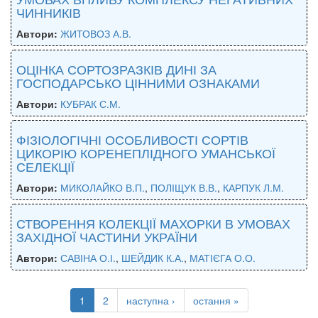
ЧИННИКІВ
Автори:
ЖИТОВОЗ А.В.
ОЦІНКА СОРТОЗРАЗКІВ ДИНІ ЗА
ГОСПОДАРСЬКО ЦІННИМИ ОЗНАКАМИ
Автори:
КУБРАК С.М.
ФІЗІОЛОГІЧНІ ОСОБЛИВОСТІ СОРТІВ
ЦИКОРІЮ КОРЕНЕПЛІДНОГО УМАНСЬКОЇ
СЕЛЕКЦІЇ
Автори:
МИКОЛАЙКО В.П.
,
ПОЛІЩУК В.В.
,
КАРПУК Л.М.
СТВОРЕННЯ КОЛЕКЦІЇ МАХОРКИ В УМОВАХ
ЗАХІДНОЇ ЧАСТИНИ УКРАЇНИ
Автори:
САВІНА О.І.
,
ШЕЙДИК К.А.
,
МАТІЄГА О.О.
1
2
наступна ›
остання »