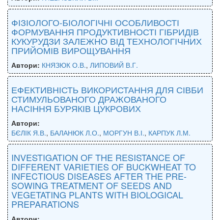
ФІЗІОЛОГО-БІОЛОГІЧНІ ОСОБЛИВОСТІ
ФОРМУВАННЯ ПРОДУКТИВНОСТІ ГІБРИДІВ
КУКУРУДЗИ ЗАЛЕЖНО ВІД ТЕХНОЛОГІЧНИХ
ПРИЙОМІВ ВИРОЩУВАННЯ
Автори:
КНЯЗЮК О.В.
,
ЛИПОВИЙ В.Г.
ЕФЕКТИВНІСТЬ ВИКОРИСТАННЯ ДЛЯ СІВБИ
СТИМУЛЬОВАНОГО ДРАЖОВАНОГО
НАСІННЯ БУРЯКІВ ЦУКРОВИХ
Автори:
БЄЛІК Я.В.
,
БАЛАНЮК Л.О.
,
МОРГУН В.І.
,
КАРПУК Л.М.
INVESTIGATION OF THE RESISTANCE OF
DIFFERENT VARIETIES OF BUCKWHEAT TO
INFECTIOUS DISEASES AFTER THE PRE-
SOWING TREATMENT OF SEEDS AND
VEGETATING PLANTS WITH BIOLOGICAL
PREPARATIONS
Автори: