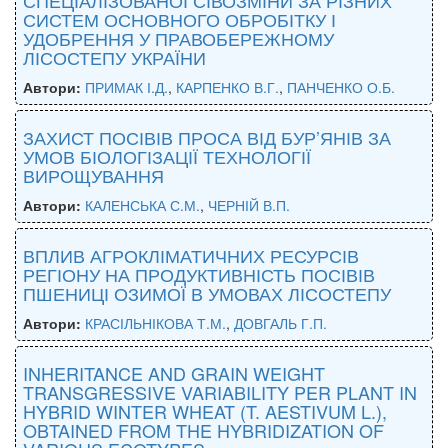
СИСТЕМ ОСНОВНОГО ОБРОБІТКУ І
УДОБРЕННЯ У ПРАВОБЕРЕЖНОМУ
ЛІСОСТЕПУ УКРАЇНИ
Автори:
ПРИМАК І.Д.
,
КАРПЕНКО В.Г.
,
ПАНЧЕНКО О.Б.
ЗАХИСТ ПОСІВІВ ПРОСА ВІД БУР’ЯНІВ ЗА
УМОВ БІОЛОГІЗАЦІЇ ТЕХНОЛОГІЇ
ВИРОЩУВАННЯ
Автори:
КАЛЕНСЬКА С.М.
,
ЧЕРНІЙ В.П.
ВПЛИВ АГРОКЛІМАТИЧНИХ РЕСУРСІВ
РЕГІОНУ НА ПРОДУКТИВНІСТЬ ПОСІВІВ
ПШЕНИЦІ ОЗИМОЇ В УМОВАХ ЛІСОСТЕПУ
Автори:
КРАСІЛЬНІКОВА Т.М.
,
ДОВГАЛЬ Г.П.
INHERITANCE AND GRAIN WEIGHT
TRANSGRESSIVE VARIABILITY PER PLANT IN
HYBRID WINTER WHEAT (T. AESTIVUM L.),
OBTAINED FROM THE HYBRIDIZATION OF