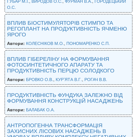
ГУБАР М.І.
,
ВИРОДОВ О.С.
,
ФУРМАН В.А.
,
ГОРОДЕЦЬКИЙ
О.С.
ВПЛИВ БІОСТИМУЛЯТОРІВ СТИМПО ТА
РЕГОПЛАНТ НА ПРОДУКТИВНІСТЬ ЯЧМЕНЮ
ЯРОГО
Автори:
КОЛЕСНІКОВ М.О.
,
ПОНОМАРЕНКО С.П.
ВПЛИВ ГІБЕРЕЛІНУ НА ФОРМУВАННЯ
ФОТОСИНТЕТИЧНОГО АПАРАТУ ТА
ПРОДУКТИВНІСТЬ ПЕРЦЮ СОЛОДКОГО
Автори:
БРОВКО О.В.
,
КУР’ЯТА В.Г.
,
РОГАЧ В.В.
ПРОДУКТИВНІСТЬ ФУНДУКА ЗАЛЕЖНО ВІД
ФОРМУВАННЯ КОНСТРУКЦІЙ НАСАДЖЕНЬ
Автори:
БАЛАБАК О.А.
АНТРОПОГЕННА ТРАНСФОРМАЦІЯ
ЗАХИСНИХ ЛІСОВИХ НАСАДЖЕНЬ В
УМОВАХ ВПЛИВУ КОМПЛЕКСУ НЕГАТИВНИХ