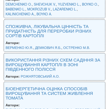
DEMCHENKO O.
,
SHEVCHUK V.
,
YUZVENKO L.
,
BOYKO O.
,
BABENKO L.
,
MOKROZUB V.
,
LAZARENKO L.
,
KALINICHENKO A.
,
BOYKO A.
СПОЖИВЧА, ЛІКУВАЛЬНА ЦІННІСТЬ ТА
ПРИДАТНІСТЬ ДЛЯ ПЕРЕРОБКИ РІЗНИХ
СОРТІВ КАРТОПЛІ
Автори:
ВЕРМЕНКО Ю.Я.
,
ДЕМКОВИЧ Я.Б.
,
ОСТРЕНКО М.В.
ВИКОРИСТАННЯ РІЗНИХ СХЕМ САДІННЯ ЗА
ВИРОЩУВАННЯ КАРТОПЛІ В ЗОНІ
ПІВДЕННОГО ПОЛІССЯ
Автори:
РОЖНЯТОВСЬКИЙ А.О.
БІОЕНЕРГЕТИЧНА ОЦІНКА СПОСОБІВ
ВИРОЩУВАННЯ ТА СИСТЕМ ЖИВЛЕННЯ
ТОМАТА
Автори: