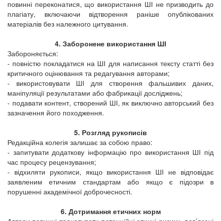
повинні переконатися, що використання ШІ не призводить до
плагіату, включаючи відтворення раніше опублікованих
матеріалів без належного цитування.
4. Заборонене використання ШІ
Забороняється:
- повністю покладатися на ШІ для написання тексту статті без
критичного оцінювання та редагування авторами;
- використовувати ШІ для створення фальшивих даних,
маніпуляції результатами або фабрикації досліджень;
- подавати контент, створений ШІ, як виключно авторський без
зазначення його походження.
5. Розгляд рукописів
Редакційна колегія залишає за собою право:
- запитувати додаткову інформацію про використання ШІ під
час процесу рецензування;
- відхиляти рукописи, якщо використання ШІ не відповідає
заявленим етичним стандартам або якщо є підозри в
порушенні академічної доброчесності.
6. Дотримання етичних норм
Автори повинні враховувати потенційні етичні ризики, пов’язані