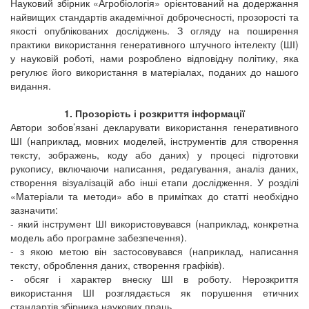
Науковий збірник «Агробіологія» орієнтований на додержання
найвищих стандартів академічної доброчесності, прозорості та
якості опублікованих досліджень. З огляду на поширення
практики використання генеративного штучного інтелекту (ШІ)
у науковій роботі, нами розроблено відповідну політику, яка
регулює його використання в матеріалах, поданих до нашого
видання.
1. Прозорість і розкриття інформації
Автори зобов’язані декларувати використання генеративного
ШІ (наприклад, мовних моделей, інструментів для створення
тексту, зображень, коду або даних) у процесі підготовки
рукопису, включаючи написання, редагування, аналіз даних,
створення візуалізацій або інші етапи дослідження. У розділі
«Матеріали та методи» або в примітках до статті необхідно
зазначити:
- який інструмент ШІ використовувався (наприклад, конкретна
модель або програмне забезпечення).
- з якою метою він застосовувався (наприклад, написання
тексту, оброблення даних, створення графіків).
- обсяг і характер внеску ШІ в роботу. Нерозкриття
використання ШІ розглядається як порушення етичних
стандартів
збірника наукових праць
.