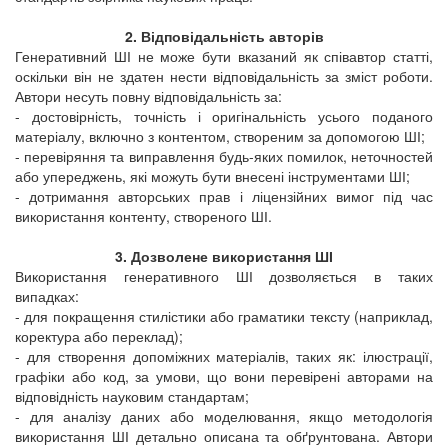
2. Відповідальність авторів
Генеративний ШІ не може бути вказаний як співавтор статті,
оскільки він не здатен нести відповідальність за зміст роботи.
Автори несуть повну відповідальність за:
- достовірність, точність і оригінальність усього поданого
матеріалу, включно з контентом, створеним за допомогою ШІ;
- перевіряння та виправлення будь-яких помилок, неточностей
або упереджень, які можуть бути внесені інструментами ШІ;
- дотримання авторських прав і ліцензійних вимог під час
використання контенту, створеного ШІ.
3. Дозволене використання ШІ
Використання генеративного ШІ дозволяється в таких
випадках:
- для покращення стилістики або граматики тексту (наприклад,
коректура або переклад);
- для створення допоміжних матеріалів, таких як: ілюстрації,
графіки або код, за умови, що вони перевірені авторами на
відповідність науковим стандартам;
- для аналізу даних або моделювання, якщо методологія
використання ШІ детально описана та обґрунтована. Автори