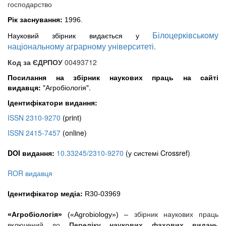
господарство
Рік заснування:
1996.
Білоцерківському
Науковий збірник видається у
національному аграрному університеті
.
Код за ЄДРПОУ
00493712
Посилання на збірник наукових праць на сайті
видавця:
"Агробіологія".
Ідентифікатори видання:
ISSN 2310-9270
(print)
ISSN 2415-7457
(online)
DOI видання:
10.33245/2310-9270
(у системі Crossref)
ROR видавця
Ідентифікатор медіа:
R30-03969
«Агробіологія»
(«Agrobiology») –
збірник наукових праць
Переліку наукових фахових видань
включений до