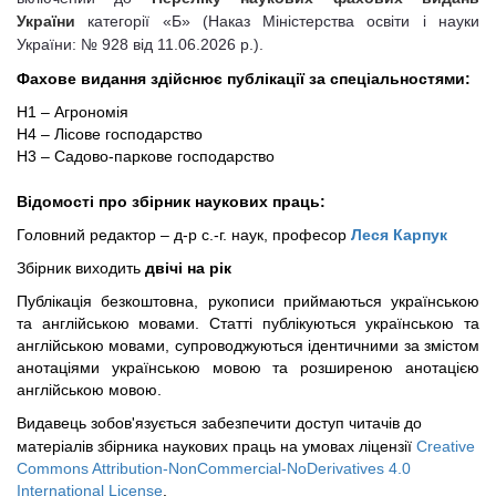
України
категорії «Б» (Наказ Міністерства освіти і науки
України: № 928 від 11.06.
2026
р.).
Фахове видання
здійснює
публікації за спеціальностями:
H1 – Агрономія
H4 – Лісове господарство
H3 – Садово-паркове господарство
збірник наукових праць
Відомості про
:
Головний редактор – д-р с.-г. наук, професор
Леся Карпук
Збірник виходить
двічі на рік
Публікація безкоштовна, рукописи приймаються українською
та англійською мовами. Статті публікуються українською та
англійською мовами, супроводжуються ідентичними за змістом
анотаціями українською мовою та розширеною анотацією
англійською мовою.
Видавець зобов'язується забезпечити доступ читачів до
збірника наукових праць
матеріалів
на умовах ліцензії
Creative
Commons Attribution-NonCommercial-NoDerivatives 4.0
International License
.