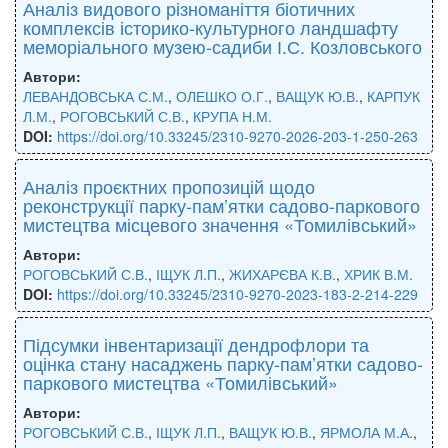
Аналіз видового різноманіття біотичних
комплексів історико-культурного ландшафту
меморіального музею-садиби І.С. Козловського
Автори:
ЛЕВАНДОВСЬКА С.М.
,
ОЛЕШКО О.Г.
,
ВАЩУК Ю.В.
,
КАРПУК
Л.М.
,
РОГОВСЬКИЙ С.В.
,
КРУПА Н.М.
DOI:
https://doi.org/10.33245/2310-9270-2026-203-1-250-263
Аналіз проєктних пропозицій щодо
реконструкції парку-пам’ятки садово-паркового
мистецтва місцевого значення «Томилівський»
Автори:
РОГОВСЬКИЙ С.В.
,
ІЩУК Л.П.
,
ЖИХАРЄВА К.В.
,
ХРИК В.М.
DOI:
https://doi.org/10.33245/2310-9270-2023-183-2-214-229
Підсумки інвентаризації дендрофлори та
оцінка стану насаджень парку-пам’ятки садово-
паркового мистецтва «Томилівський»
Автори:
РОГОВСЬКИЙ С.В.
,
ІЩУК Л.П.
,
ВАЩУК Ю.В.
,
ЯРМОЛА М.А.
,