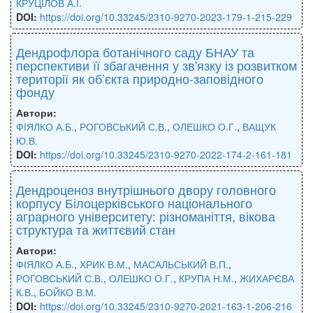
КРУЦІЛОВ А.І.
DOI:
https://doi.org/10.33245/2310-9270-2023-179-1-215-229
Дендрофлора ботанічного саду БНАУ та
перспективи її збагачення у зв'язку із розвитком
території як об’єкта природно-заповідного
фонду
Автори:
ФІЯЛКО А.Б.
,
РОГОВСЬКИЙ С.В.
,
ОЛЕШКО О.Г.
,
ВАЩУК
Ю.В.
DOI:
https://doi.org/10.33245/2310-9270-2022-174-2-161-181
Дендроценоз внутрішнього двору головного
корпусу Білоцерківського національного
аграрного університету: різноманіття, вікова
структура та життєвий стан
Автори:
ФІЯЛКО А.Б.
,
ХРИК В.М.
,
МАСАЛЬСЬКИЙ В.П.
,
РОГОВСЬКИЙ С.В.
,
ОЛЕШКО О.Г.
,
КРУПА Н.М.
,
ЖИХАРЄВА
К.В.
,
БОЙКО В.М.
DOI:
https://doi.org/10.33245/2310-9270-2021-163-1-206-216