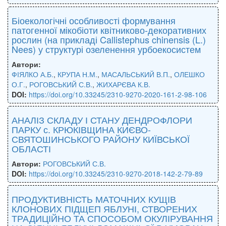
Біоекологічні особливості формування
патогенної мікобіоти квітниково-декоративних
рослин (на прикладі Callistephus chinensis (L.)
Neеs) у структурі озеленення урбоекосистем
Автори:
ФІЯЛКО А.Б.
,
КРУПА Н.М.
,
МАСАЛЬСЬКИЙ В.П.
,
ОЛЕШКО
О.Г.
,
РОГОВСЬКИЙ С.В.
,
ЖИХАРЄВА К.В.
DOI:
https://doi.org/10.33245/2310-9270-2020-161-2-98-106
АНАЛІЗ СКЛАДУ І СТАНУ ДЕНДРОФЛОРИ
ПАРКУ с. КРЮКІВЩИНА КИЄВО-
СВЯТОШИНСЬКОГО РАЙОНУ КИЇВСЬКОЇ
ОБЛАСТІ
Автори:
РОГОВСЬКИЙ С.В.
DOI:
https://doi.org/10.33245/2310-9270-2018-142-2-79-89
ПРОДУКТИВНІСТЬ МАТОЧНИХ КУЩІВ
КЛОНОВИХ ПІДЩЕП ЯБЛУНІ, СТВОРЕНИХ
ТРАДИЦІЙНО ТА СПОСОБОМ ОКУЛІРУВАННЯ