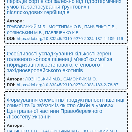
періодів сортів сої залежно від гідротермічних
умов та застосування ґрунтових і
післясходових гербіцидів
Автори:
ГРАБОВСЬКИЙ М.Б.
,
МОСТИПАН О.В.
,
ПАНЧЕНКО Т.В.
,
ЛОЗІНСЬКИЙ М.В.
,
ПАВЛІЧЕНКО К.В.
DOI:
https://doi.org/10.33245/2310-9270-2024-187-1-109-119
Особливості успадкування кількості зерен
головного колоса пшениці м’якої озимої за
гібридизації лісостепового, степового і
західноєвропейського екотипів
Автори:
ЛОЗІНСЬКИЙ М.В.
,
САМОЙЛИК М.О.
DOI:
https://doi.org/10.33245/2310-9270-2023-183-2-78-87
Формування елементів продуктивності пшениці
озимої та їх зв'язок із якістю сівби в умовах
Центральної частини Правобережного
Лісостепу України
Автори:
ПАНЧЕНКО Т.В.
,
ГРАБОВСЬКИЙ М.Б.
,
ЛОЗІНСЬКИЙ М.В.
,