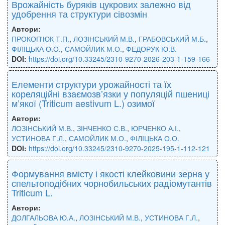
Врожайність буряків цукрових залежно від
удобрення та структури сівозмін
Автори:
ПРОКОП'ЮК Т.П.
,
ЛОЗІНСЬКИЙ М.В.
,
ГРАБОВСЬКИЙ М.Б.
,
ФІЛІЦЬКА О.О.
,
САМОЙЛИК М.О.
,
ФЕДОРУК Ю.В.
DOI:
https://doi.org/10.33245/2310-9270-2026-203-1-159-166
Елементи структури урожайності та їх
кореляційні взаємозв’язки у популяцій пшениці
м’якої (Triticum aestivum L.) озимої
Автори:
ЛОЗІНСЬКИЙ М.В.
,
ЗІНЧЕНКО С.В.
,
ЮРЧЕНКО А.І.
,
УСТИНОВА Г.Л.
,
САМОЙЛИК М.О.
,
ФІЛІЦЬКА О.О.
DOI:
https://doi.org/10.33245/2310-9270-2025-195-1-112-121
Формування вмісту і якості клейковини зерна у
спельтоподібних чорнобильських радіомутантів
Triticum L.
Автори:
ДОЛГАЛЬОВА Ю.А.
,
ЛОЗІНСЬКИЙ М.В.
,
УСТИНОВА Г.Л.
,