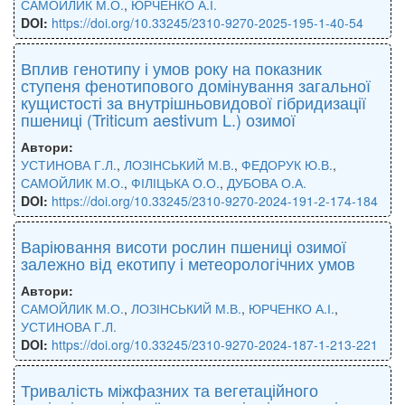
САМОЙЛИК М.О.
,
ЮРЧЕНКО А.І.
DOI:
https://doi.org/10.33245/2310-9270-2025-195-1-40-54
Вплив генотипу і умов року на показник
ступеня фенотипового домінування загальної
кущистості за внутрішньовидової гібридизації
пшениці (Triticum aestivum L.) озимої
Автори:
УСТИНОВА Г.Л.
,
ЛОЗІНСЬКИЙ М.В.
,
ФЕДОРУК Ю.В.
,
САМОЙЛИК М.О.
,
ФІЛІЦЬКА О.О.
,
ДУБОВА О.А.
DOI:
https://doi.org/10.33245/2310-9270-2024-191-2-174-184
Варіювання висоти рослин пшениці озимої
залежно від екотипу і метеорологічних умов
Автори:
САМОЙЛИК М.О.
,
ЛОЗІНСЬКИЙ М.В.
,
ЮРЧЕНКО А.І.
,
УСТИНОВА Г.Л.
DOI:
https://doi.org/10.33245/2310-9270-2024-187-1-213-221
Тривалість міжфазних та вегетаційного