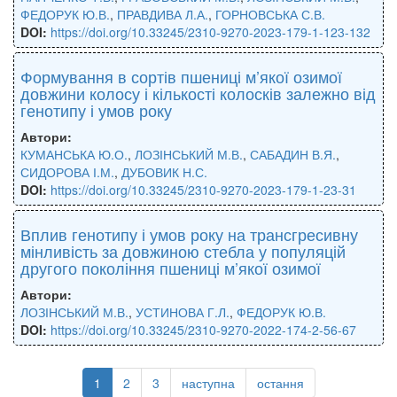
ФЕДОРУК Ю.В.
,
ПРАВДИВА Л.А.
,
ГОРНОВСЬКА С.В.
DOI:
https://doi.org/10.33245/2310-9270-2023-179-1-123-132
Формування в сортів пшениці м’якої озимої
довжини колосу і кількості колосків залежно від
генотипу і умов року
Автори:
КУМАНСЬКА Ю.О.
,
ЛОЗІНСЬКИЙ М.В.
,
САБАДИН В.Я.
,
СИДОРОВА І.М.
,
ДУБОВИК Н.С.
DOI:
https://doi.org/10.33245/2310-9270-2023-179-1-23-31
Вплив генотипу і умов року на трансгресивну
мінливість за довжиною стебла у популяцій
другого покоління пшениці м’якої озимої
Автори:
ЛОЗІНСЬКИЙ М.В.
,
УСТИНОВА Г.Л.
,
ФЕДОРУК Ю.В.
DOI:
https://doi.org/10.33245/2310-9270-2022-174-2-56-67
1
2
3
наступна
остання