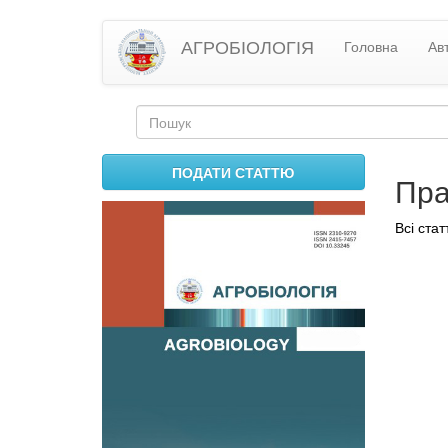
Перейти
АГРОБІОЛОГІЯ
Головна
Ав
до
основного
матеріалу
Пошукова
форма
Пошук
ПОДАТИ СТАТТЮ
Пра
Всі ста