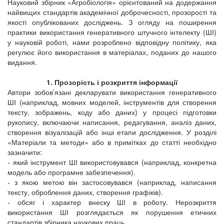
Науковий збірник «Агробіологія» орієнтований на додержання
найвищих стандартів академічної доброчесності, прозорості та
якості опублікованих досліджень. З огляду на поширення
практики використання генеративного штучного інтелекту (ШІ)
у науковій роботі, нами розроблено відповідну політику, яка
регулює його використання в матеріалах, поданих до нашого
видання.
1. Прозорість і розкриття інформації
Автори зобов’язані декларувати використання генеративного
ШІ (наприклад, мовних моделей, інструментів для створення
тексту, зображень, коду або даних) у процесі підготовки
рукопису, включаючи написання, редагування, аналіз даних,
створення візуалізацій або інші етапи дослідження. У розділі
«Матеріали та методи» або в примітках до статті необхідно
зазначити:
- який інструмент ШІ використовувався (наприклад, конкретна
модель або програмне забезпечення).
- з якою метою він застосовувався (наприклад, написання
тексту, оброблення даних, створення графіків).
- обсяг і характер внеску ШІ в роботу. Нерозкриття
використання ШІ розглядається як порушення етичних
стандартів
збірника наукових праць
.