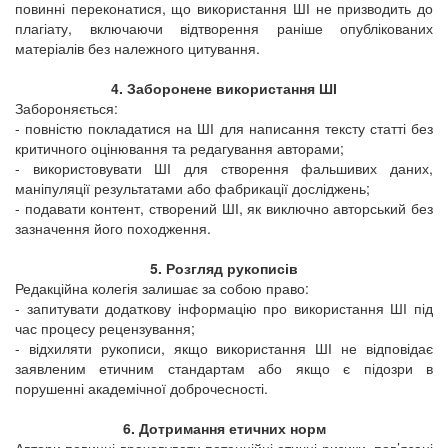
повинні переконатися, що використання ШІ не призводить до
плагіату, включаючи відтворення раніше опублікованих
матеріалів без належного цитування.
4. Заборонене використання ШІ
Забороняється:
- повністю покладатися на ШІ для написання тексту статті без
критичного оцінювання та редагування авторами;
- використовувати ШІ для створення фальшивих даних,
маніпуляції результатами або фабрикації досліджень;
- подавати контент, створений ШІ, як виключно авторський без
зазначення його походження.
5. Розгляд рукописів
Редакційна колегія залишає за собою право:
- запитувати додаткову інформацію про використання ШІ під
час процесу рецензування;
- відхиляти рукописи, якщо використання ШІ не відповідає
заявленим етичним стандартам або якщо є підозри в
порушенні академічної доброчесності.
6. Дотримання етичних норм
Автори повинні враховувати потенційні етичні ризики, пов’язані