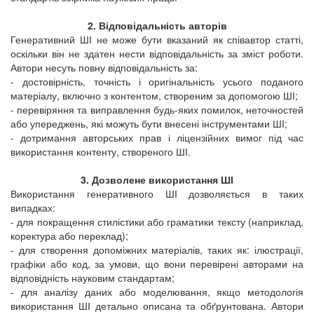
2. Відповідальність авторів
Генеративний ШІ не може бути вказаний як співавтор статті,
оскільки він не здатен нести відповідальність за зміст роботи.
Автори несуть повну відповідальність за:
- достовірність, точність і оригінальність усього поданого
матеріалу, включно з контентом, створеним за допомогою ШІ;
- перевіряння та виправлення будь-яких помилок, неточностей
або упереджень, які можуть бути внесені інструментами ШІ;
- дотримання авторських прав і ліцензійних вимог під час
використання контенту, створеного ШІ.
3. Дозволене використання ШІ
Використання генеративного ШІ дозволяється в таких
випадках:
- для покращення стилістики або граматики тексту (наприклад,
коректура або переклад);
- для створення допоміжних матеріалів, таких як: ілюстрації,
графіки або код, за умови, що вони перевірені авторами на
відповідність науковим стандартам;
- для аналізу даних або моделювання, якщо методологія
використання ШІ детально описана та обґрунтована. Автори