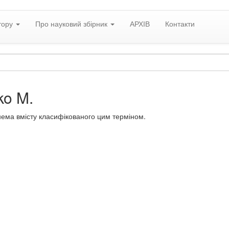
тору
Про науковий збірник
АРХІВ
Контакти
ko M.
нема вмісту класифікованого цим терміном.