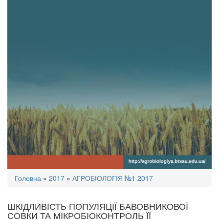
Ви
Головна
»
2017
»
АГРОБІОЛОГІЯ №1 2017
є
тут
ШКІДЛИВІСТЬ ПОПУЛЯЦІЇ БАВОВНИКОВОЇ
СОВКИ ТА МІКРОБІОКОНТРОЛЬ ЇЇ