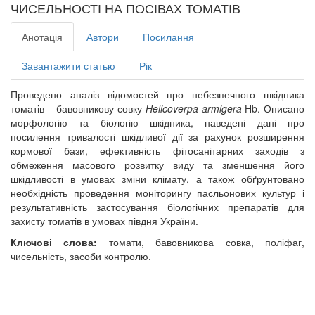
ЧИСЕЛЬНОСТІ НА ПОСІВАХ ТОМАТІВ
Анотація
Автори
Посилання
Завантажити статью
Рік
Проведено аналіз відомостей про небезпечного шкідника
томатів – бавовникову совку
Helicoverpa
armigera
Hb. Описано
морфологію та біологію шкідника, наведені дані про
посилення тривалості шкідливої дії за рахунок розширення
кормової бази, ефективність фітосанітарних заходів з
обмеження масового розвитку виду та зменшення його
шкідливості в умовах зміни клімату, а також обґрунтовано
необхідність проведення моніторингу пасльонових культур і
результативність застосування біологічних препаратів для
захисту томатів в умовах півдня України.
Ключові слова:
томати, бавовникова совка, поліфаг,
чисельність, засоби контролю.