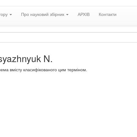
тору
Про науковий збірник
АРХІВ
Контакти
syazhnyuk N.
нема вмісту класифікованого цим терміном.